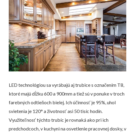
LED technológiou sa vyrábajú aj trubice s označením T8,
ktoré majú dĺžku 600 a 900mm a tiež sú v ponuke v troch
farebných odtieňoch bielej. Ich účinnosť je 95%, uhol
svietenia je 120° a životnosť asi 50 tisíc hodín.
Využiteľnosť týchto trubíc je rovnaká ako pri ich
predchodcoch, v kuchyni na osvetlenie pracovnej dosky, v