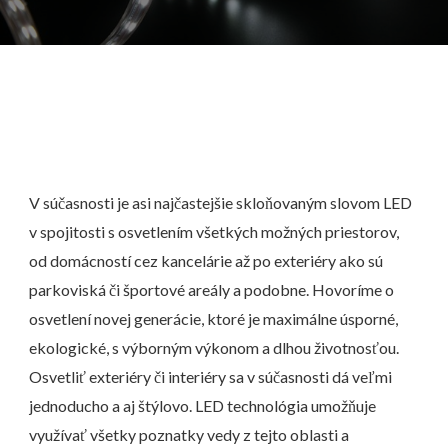
V súčasnosti je asi najčastejšie skloňovaným slovom LED
v spojitosti s osvetlením všetkých možných priestorov,
od domácností cez kancelárie až po exteriéry ako sú
parkoviská či športové areály a podobne. Hovoríme o
osvetlení novej generácie, ktoré je maximálne úsporné,
ekologické, s výborným výkonom a dlhou životnosťou.
Osvetliť exteriéry či interiéry sa v súčasnosti dá veľmi
jednoducho a aj štýlovo. LED technológia umožňuje
využívať všetky poznatky vedy z tejto oblasti a