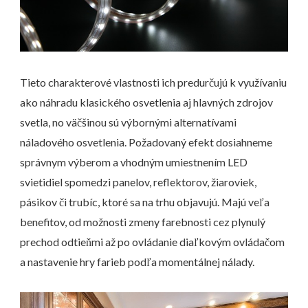
Tieto charakterové vlastnosti ich predurčujú k využívaniu
ako náhradu klasického osvetlenia aj hlavných zdrojov
svetla, no väčšinou sú výbornými alternatívami
náladového osvetlenia. Požadovaný efekt dosiahneme
správnym výberom a vhodným umiestnením LED
svietidiel spomedzi panelov, reflektorov, žiaroviek,
pásikov či trubíc, ktoré sa na trhu objavujú. Majú veľa
benefitov, od možnosti zmeny farebnosti cez plynulý
prechod odtieňmi až po ovládanie diaľkovým ovládačom
a nastavenie hry farieb podľa momentálnej nálady.