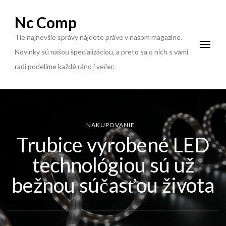
Nc Comp
Tie najnovšie správy nájdete práve v našom magazíne.
Novinky sú našou špecializáciou, a preto sa o nich s vami
radi podelíme každé ráno i večer.
NAKUPOVANIE
Trubice vyrobené LED
technológiou sú už
bežnou súčasťou života