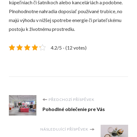
kúpeľniach či šatníkoch alebo kanceláriách a podobne.
Plnohodnotne nahradia doposiaľ používané trubice, no
majú výhodu v nižšej spotrebe energie či priateľskému
postoju k životnému prostrediu.
4.2/5 - (12 votes)
Navigace
PŘEDCHOZÍ PŘÍSPĚVEK
Pohodlné oblečenie pre Vás
příspěvku
NÁSLEDUJÍCÍ PŘÍSPĚVEK