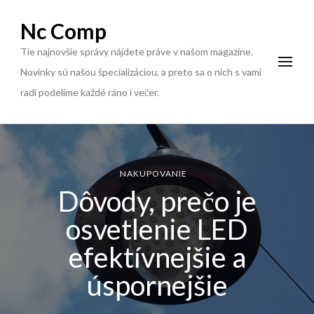
Nc Comp
Tie najnovšie správy nájdete práve v našom magazíne.
Novinky sú našou špecializáciou, a preto sa o nich s vami
radi podelíme každé ráno i večer.
NAKUPOVANIE
Dôvody, prečo je
osvetlenie LED
efektívnejšie a
úspornejšie