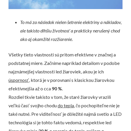
To má za následok nielen šetrenie elektriny a nákladov,
ale takisto dlhšiu životnosť a prakticky nerušený chod
ako aj okamžité rozžiarenie.
Všetky tieto vlastnosti sú pritom efektívne v značnej a
podstatnej miere. Začnime napríklad detailom v podobe
najznámejšej vlastnosti led žiaroviek, akou je ich
úspornosť
, ktorá je v porovnaní s klasickou žiarovkou
efektívnejšia až o cca
90 %
.
Rozdiel tkvie takisto v tom, že staré žiarovky vrazili
veľkú časť svojho chodu
do tepla
, čo pochopiteľne nie je
také nutné. Pre viditeľnosť je dôležité najmä svetlo a LED
technológia si je tohto faktu vedomá, respektíve led
žiarovka minie
20 %
z energie do tepla, pričom z