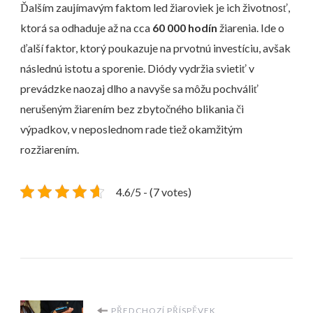
Ďalším zaujímavým faktom led žiaroviek je ich životnosť,
ktorá sa odhaduje až na cca
60 000 hodín
žiarenia. Ide o
ďalší faktor, ktorý poukazuje na prvotnú investíciu, avšak
následnú istotu a sporenie. Diódy vydržia svietiť v
prevádzke naozaj dlho a navyše sa môžu pochváliť
nerušeným žiarením bez zbytočného blikania či
výpadkov, v neposlednom rade tiež okamžitým
rozžiarením.
4.6/5 - (7 votes)
PŘEDCHOZÍ PŘÍSPĚVEK