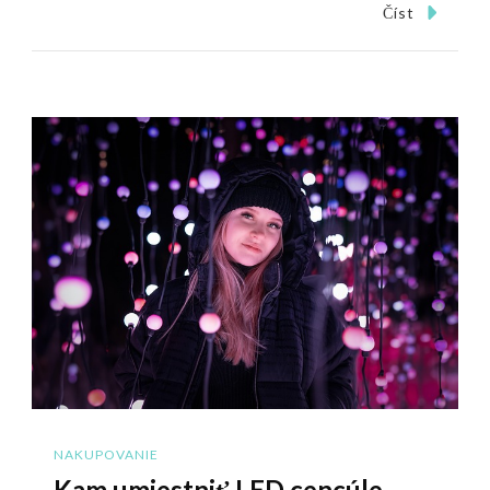
Číst
NAKUPOVANIE
Kam umiestniť LED cencúle