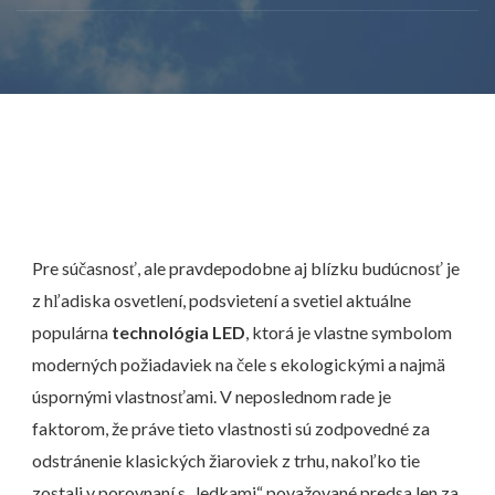
Pre súčasnosť, ale pravdepodobne aj blízku budúcnosť je
z hľadiska osvetlení, podsvietení a svetiel aktuálne
populárna
technológia LED
, ktorá je vlastne symbolom
moderných požiadaviek na čele s ekologickými a najmä
úspornými vlastnosťami. V neposlednom rade je
faktorom, že práve tieto vlastnosti sú zodpovedné za
odstránenie klasických žiaroviek z trhu, nakoľko tie
zostali v porovnaní s „ledkami“ považované predsa len za