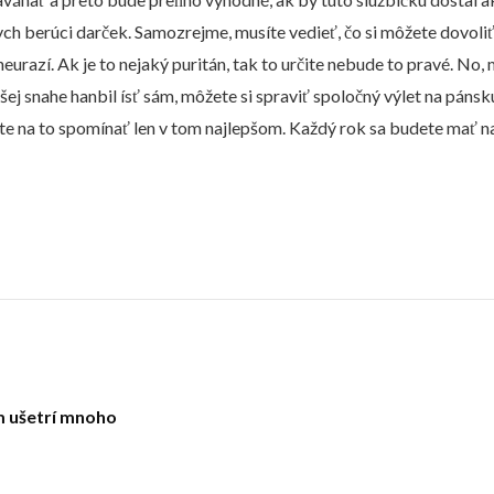
dych berúci darček. Samozrejme, musíte vedieť, čo si môžete dovoli
eurazí. Ak je to nejaký puritán, tak to určite nebude to pravé. No, m
ej snahe hanbil ísť sám, môžete si spraviť spoločný výlet na pánsk
e na to spomínať len v tom najlepšom. Každý rok sa budete mať na 
m ušetrí mnoho