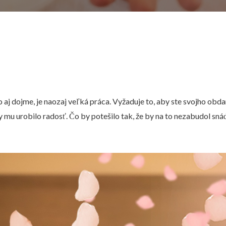
 aj dojme, je naozaj veľká práca. Vyžaduje to, aby ste svojho ob
 mu urobilo radosť. Čo by potešilo tak, že by na to nezabudol snáď