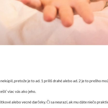
kúpil, pretože je to ad. 1 príliš drahé alebo ad. 2 je to preňho mož
tešiť viac vás ako jeho.
tkové alebo vecné darčeky. Či sa neurazí, ak mu dáte niečo praktic