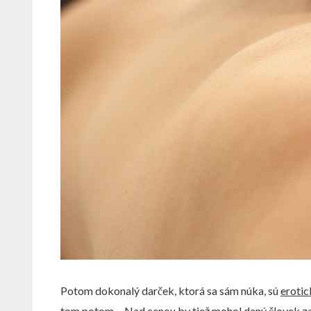
Potom dokonalý darček, ktorá sa sám núka, sú
eroti
tom potom… Nad cenou by tiež mohol daný človek zavá