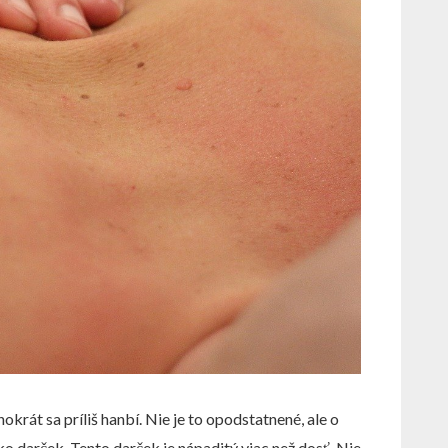
hokrát sa príliš hanbí. Nie je to opodstatnené, ale o
 darček. Tento darček je nápaditý viac než dosť. Nie