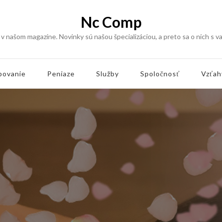
Nc Comp
v našom magazíne. Novinky sú našou špecializáciou, a preto sa o nich s va
povanie
Peniaze
Služby
Spoločnosť
Vzťah