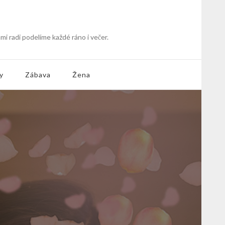
mi radi podelíme každé ráno i večer.
y
Zábava
Žena