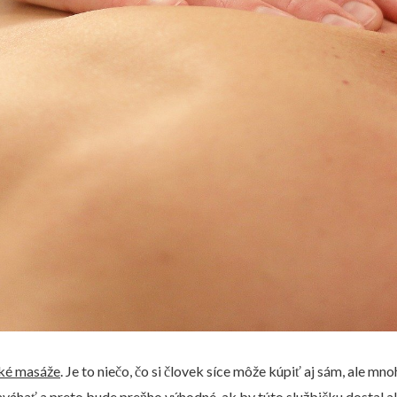
cké masáže
. Je to niečo, čo si človek síce môže kúpiť aj sám, ale mno
hať a preto bude preňho výhodné, ak by túto službičku dostal ako