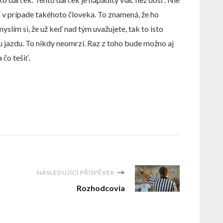
ť v prípade takéhoto človeka. To znamená, že ho
yslím si, že už keď nad tým uvažujete, tak to isto
u jazdu. To nikdy neomrzí. Raz z toho bude možno aj
čo tešiť.
NÁSLEDUJÍCÍ PŘÍSPĚVEK
Rozhodcovia