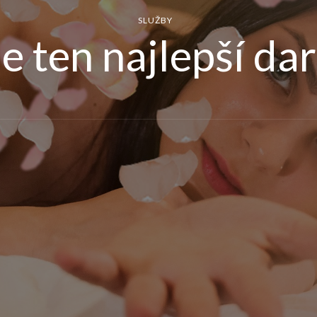
SLUŽBY
je ten najlepší da