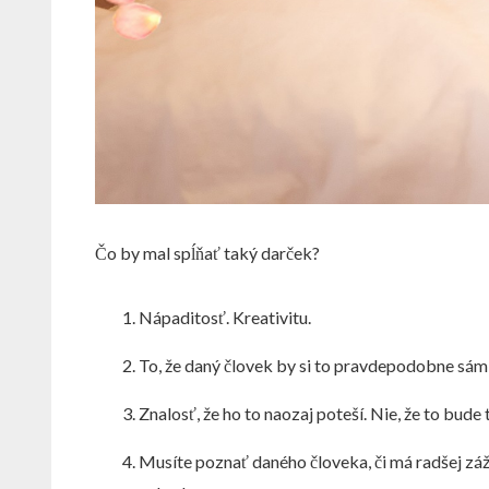
Čo by mal spĺňať taký darček?
Nápaditosť. Kreativitu.
To, že daný človek by si to pravdepodobne sám ne
Znalosť, že ho to naozaj poteší. Nie, že to bude 
Musíte poznať daného človeka, či má radšej záži