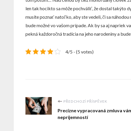
len tak hocikto sa môže pochváliť, že dostal takýto 
musíte poznať natoľko, aby ste vedeli, či sa náhodou n
bude možné vo vašom prípade. Ak by sa aj napriek vaš
pekná každoročná tradícia na jeho narodeniny a budet
4/5 - (5 votes)
Navigace
PŘEDCHOZÍ PŘÍSPĚVEK
Precízne vypracovaná zmluva vá
příspěvku
nepríjemností