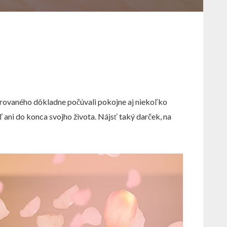
darovaného dôkladne počúvali pokojne aj niekoľko
 ani do konca svojho života. Nájsť taký darček, na